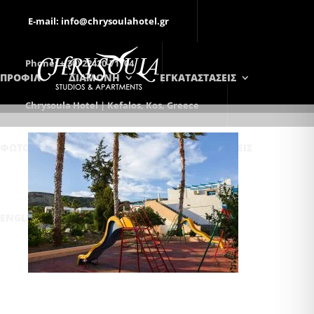
E-mail: info@chrysoulahotel.gr
Phone: +(30) 22420-71104
ΠΡΟΦΙΛ
ΔΙΑΜΟΝΗ
ΕΓΚΑΤΑΣΤΑΣΕΙΣ
Chrysoula Hotel | Kefalos, Kos, Greece
ΦΩΤΟΓΡΑΦΊΕΣ
ΕΠΙΚΟΙΝΩΝΊΑ
ΚΡΑΤΉΣΕΙΣ
ENGLISH