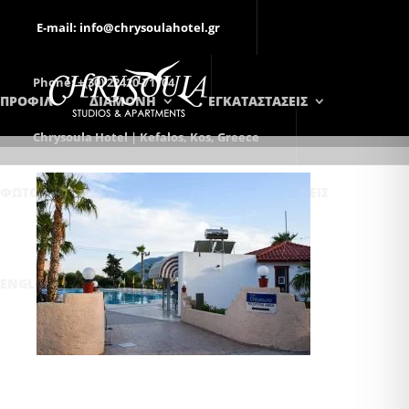
E-mail: info@chrysoulahotel.gr
Phone: +(30) 22420-71104
ΠΡΟΦΙΛ
ΔΙΑΜΟΝΗ
ΕΓΚΑΤΑΣΤΑΣΕΙΣ
Chrysoula Hotel | Kefalos, Kos, Greece
ΦΩΤΟΓΡΑΦΊΕΣ
ΕΠΙΚΟΙΝΩΝΊΑ
ΚΡΑΤΉΣΕΙΣ
ENGLISH