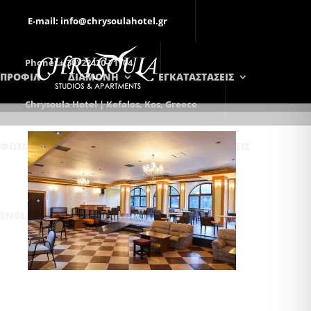
E-mail: info@chrysoulahotel.gr
Phone: +(30) 22420-71104
ΠΡΟΦΙΛ
ΔΙΑΜΟΝΗ
ΕΓΚΑΤΑΣΤΑΣΕΙΣ
Chrysoula Hotel | Kefalos, Kos, Greece
ΦΩΤΟΓΡΑΦΊΕΣ
ΕΠΙΚΟΙΝΩΝΊΑ
ΚΡΑΤΉΣΕΙΣ
ENGLISH