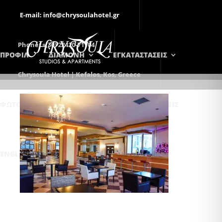
E-mail: info@chrysoulahotel.gr
Phone: +(30) 22420-71104
ΠΡΟΦΙΛ
ΔΙΑΜΟΝΗ
ΕΓΚΑΤΑΣΤΑΣΕΙΣ
Chrysoula Hotel | Kefalos, Kos, Greece
ΦΩΤΟΓΡΑΦΊΕΣ
ΕΠΙΚΟΙΝΩΝΊΑ
ΚΡΑΤΉΣΕΙΣ
ENGLISH