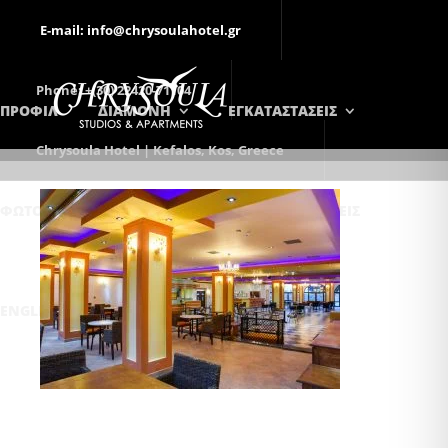
E-mail: info@chrysoulahotel.gr
Phone: +(30) 22420-71104
ΠΡΟΦΙΛ
ΔΙΑΜΟΝΗ
ΕΓΚΑΤΑΣΤΑΣΕΙΣ
Chrysoula Hotel | Kefalos, Kos, Greece
ΦΩΤΟΓΡΑΦΊΕΣ
ΕΠΙΚΟΙΝΩΝΊΑ
ΚΡΑΤΉΣΕΙΣ
ENGLISH