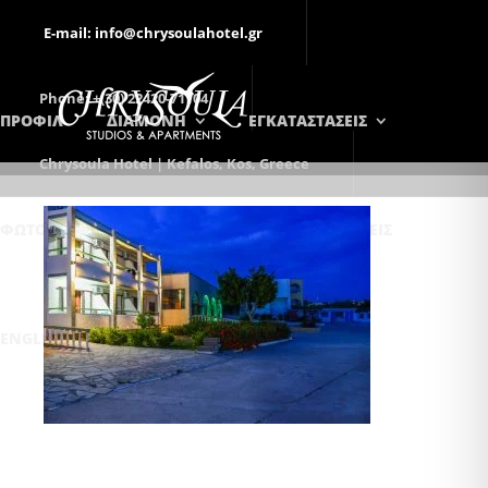
E-mail: info@chrysoulahotel.gr
Phone: +(30) 22420-71104
ΠΡΟΦΙΛ
ΔΙΑΜΟΝΗ
ΕΓΚΑΤΑΣΤΑΣΕΙΣ
Chrysoula Hotel | Kefalos, Kos, Greece
ΦΩΤΟΓΡΑΦΊΕΣ
ΕΠΙΚΟΙΝΩΝΊΑ
ΚΡΑΤΉΣΕΙΣ
ENGLISH