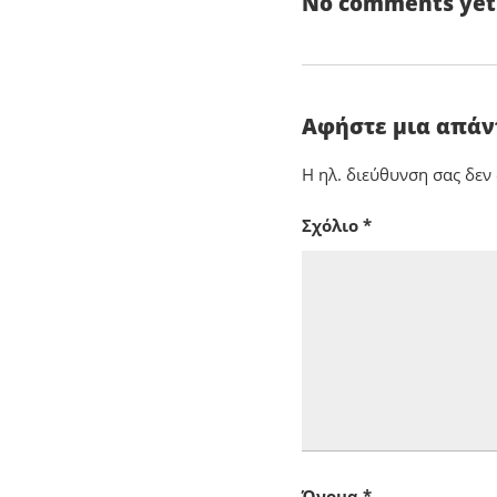
No comments yet
Αφήστε μια απά
Η ηλ. διεύθυνση σας δεν
Σχόλιο
*
Όνομα
*