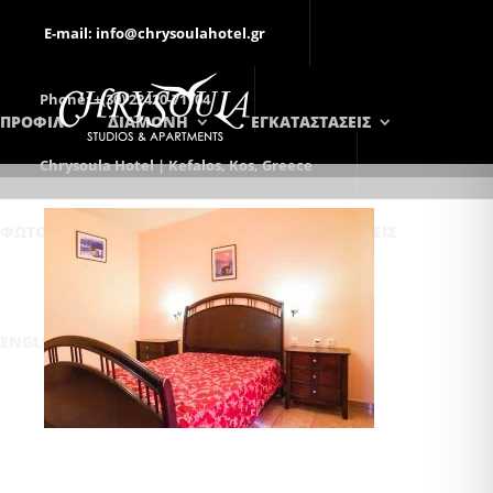
E-mail: info@chrysoulahotel.gr
Phone: +(30) 22420-71104
ΠΡΟΦΙΛ
ΔΙΑΜΟΝΗ
ΕΓΚΑΤΑΣΤΑΣΕΙΣ
Chrysoula Hotel | Kefalos, Kos, Greece
ΦΩΤΟΓΡΑΦΊΕΣ
ΕΠΙΚΟΙΝΩΝΊΑ
ΚΡΑΤΉΣΕΙΣ
ENGLISH