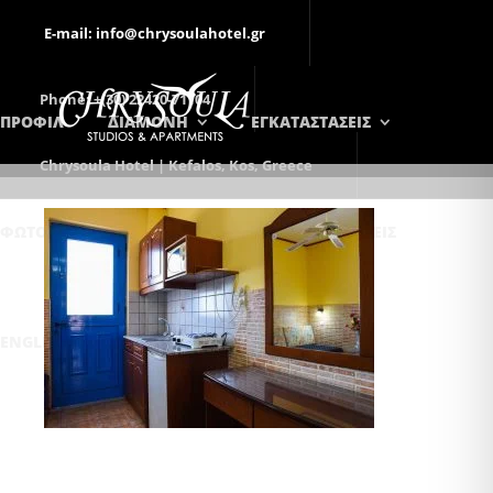
E-mail: info@chrysoulahotel.gr
Phone: +(30) 22420-71104
ΠΡΟΦΙΛ
ΔΙΑΜΟΝΗ
ΕΓΚΑΤΑΣΤΑΣΕΙΣ
Chrysoula Hotel | Kefalos, Kos, Greece
ΦΩΤΟΓΡΑΦΊΕΣ
ΕΠΙΚΟΙΝΩΝΊΑ
ΚΡΑΤΉΣΕΙΣ
ENGLISH